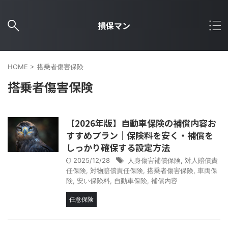
損保マン
HOME
>
搭乗者傷害保険
搭乗者傷害保険
【2026年版】自動車保険の補償内容お
すすめプラン｜保険料を安く・補償を
しっかり確保する設定方法
2025/12/28
人身傷害補償保険
,
対人賠償責
任保険
,
対物賠償責任保険
,
搭乗者傷害保険
,
車両保
険
,
安い保険料
,
自動車保険
,
補償内容
任意保険